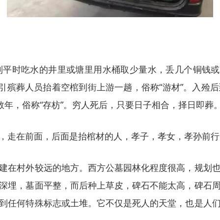
平时吃水的井里或塘里用水桶取少量水，丢几个铜钱或
导引殡葬人员抬着空棺到街上游一趟，俗称“游材”。入殓
数年，俗称“存枋”。穷人死后，只要日子相合，择日即葬
，走在前面，后面是抬棺材的人，孝子，孝女，孝孙前行
建在村外较远的地方。西方公墓园林化程度很高，规划
深埋，墓面平整，而后种上草皮，碑石不能太高，碑石
到任何特殊标志或土堆。它不仅是死人的天堂，也是人