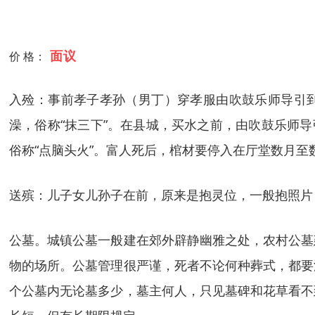
面议
价 格：
入殓：事前孝子孝孙（男丁）穿孝服由吹鼓乐师导引到
澡，俗称“抹三下”。在县城，买水之前，由吹鼓乐师
俗称“点脑头火”。富人死后，棺材要停入在厅堂数月至
送殡：儿子女儿孙子在前，原来是抱灵位，一般抱照片
公墓。城镇公墓一般建在郊外辟静幽雅之处，农村公墓
物的场所。公墓管理很严谨，死者不论何种葬式，都要
个公墓内无论墓多少，墓主何人，只见墓碑和花草看不