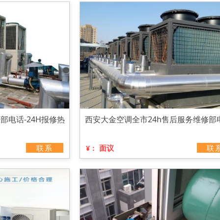
部电话-24H报修热
西安大金空调全市24h售后服务维修部
联系
面议
联
¥：