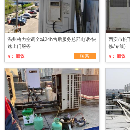
温州格力空调全城24h售后服务总部电话-快
西安市松
速上门服务
修/专线)
面议
联系
面议
¥：
¥：