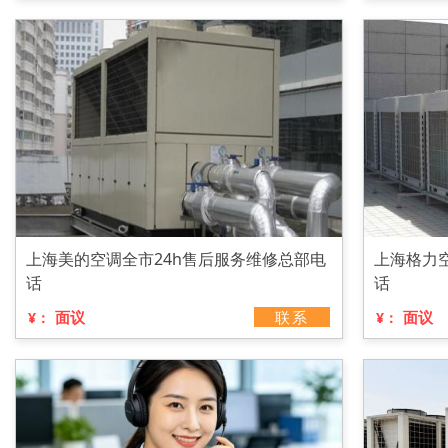
上海美的空调全市24h售后服务维修总部电
上海格力
话
话
面议
联系
面议
¥：
¥：