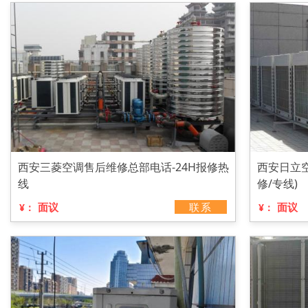
西安三菱空调售后维修总部电话-24H报修热
西安日立
线
修/专线)
面议
联系
面议
¥：
¥：